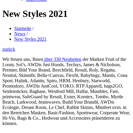
New Styles 2021
Startseite
/
News
/
New Styles 2021
zurück
Wir freuen uns, Ihnen
über 330 Neuheiten
der Marken Fruit of the
Loom, Sol’s, AWDis Just Hoods, TeeJays, James & Nicholson,
Premier, Bild Your Brand, Beechfield, Result, Roly, Regatta,
Neutral, Skinnifit, Bella+Canvas, Flexfit, Babybugz, Mantis, Cona
Sport, Halink, Atlantis, Spiro, HRM, Henbury, Starworld,
Promodoro, AWDis JustCool, YOKO, RTP Apparell, bags2GO,
Seidensticker, Bagbase, Westford Mill, Halfar, Mumbles, Fare,
printwear, SafeGuard by Result, Exner, Korntex, Tombo, Myrtle
Beach, Larkwood, brainwaves, Build Your Brandit, AWDis
Ecologie, Dream Roots, Le Chef, Rabbit Skinns, Minifeet uvm. in
den Bereichen Masken, Basic/Fashion, Sportswear, Corperate Wear,
Hi-Vis, Bags & Co., Hedwear und Accessoires präsentieren zu
können.